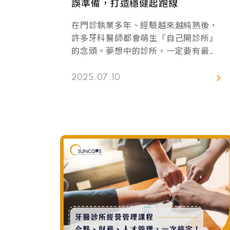
誤準備，打造穩健起跑線
在門診執業多年、經驗越來越純熟後，
許多牙科醫師都會萌生「自己開診所」
的念頭。夢想中的診所，一定要有最新
型的設備！挑高明亮的候診空間！親切
聰明的助理團隊！以及每天滿診的病
2025.07.10
人！ 但實際開業後才發現：「怎麼和我
想的不一樣？」