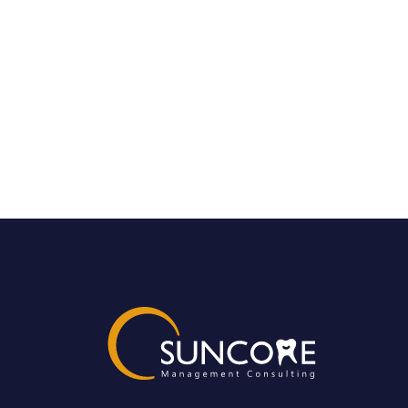
在開業過程中的經驗，告訴你有哪些必
備的支出項目，希望能幫助你在診所開
業的路上少走點彎路，更順利一些。