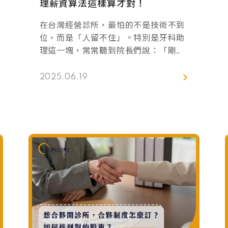
理薪資算法這樣算才對！
在台灣經營診所，最怕的不是技術不到
位，而是「人留不住」。特別是牙科助
理這一塊，常常聽到院長們說：「剛訓
練好就離職」、「薪水怎麼調都還是不
滿意」，其實問題不全在錢，而在薪資
2025.06.19
制度本身設計是否「合理、公平、透
明」。 本篇文章會從診所常見的薪資設
計痛點出發，打造一套符合《勞基
法》，同時能夠幫助你穩定人力、激勵
團隊的薪資制度。