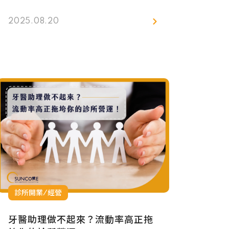
甚至引起誤解。導致團隊默默承受效率
下降與士氣低落，病患體驗也會受到影
2025.08.20
響。 其實，關鍵並不在「讓同仁離
開」，而是診所是否有一套 清楚、透
明、能彼此信任的制度。透過建立考核
制度、多方評估機制，以及能激勵團隊
持續進步的獎勵設計，讓團隊自然形成
正向循環。這不只是管理問題的解方，
更是組織長遠穩定的基礎。
診所開業/經營
牙醫助理做不起來？流動率高正拖