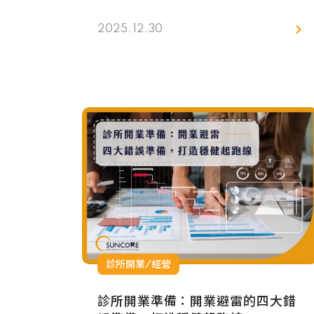
人力疲於奔命，最後整個團隊都被拖進
惡性循環。你可能也發現，問題似乎不
2025.12.30
單純是薪水高不高⋯⋯三口品從「培訓
制度、透明晉升、團隊文化、精準招
募」帶你釐清：診所到底該怎麼做，助
理才願意留下來，真正成為診所長期的
競爭力。
診所開業/經營
診所開業準備：開業避雷的四大錯