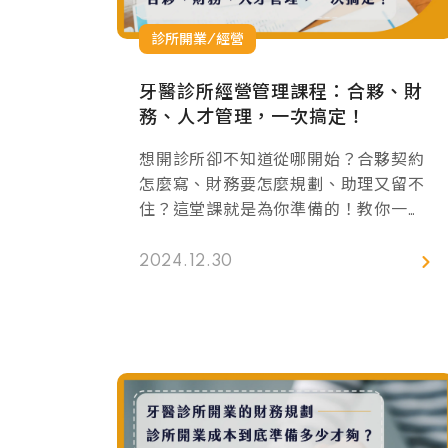
診所開業/經營
牙醫診所經營管理課程：合夥、財
務、人才管理，一次搞定！
想開診所卻不知道從哪開始？合夥契約
怎麼寫、財務要怎麼規劃、助理又留不
住？這堂課就是為你準備的！教你一步
步設計診所架構、做好合夥制度，還有
獨創「金幣制度」讓助理自動自發成
2024.12.30
長。不管是剛開業還是想擴展規模，這
堂課都能幫助你少踩坑、穩步成長，輕
鬆實現診所的穩定運作！現在就了解更
多，讓經營診所變得更簡單！