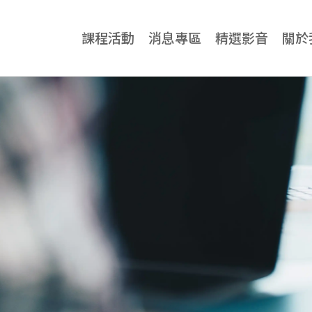
課程活動
消息專區
精選影音
關於
牙科專業
牙科專業總覽
診所
神奇傑克隱適美課程
牙醫
All-on-4一日全口重建課程
牙科
Zygoma Implant 實作課程
三口