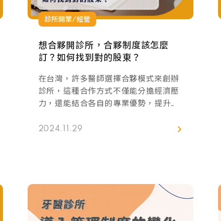
診所開業/經營
想合夥開診所，合夥制度該怎麼
訂？如何找到對的股東？
在台灣，許多醫師選擇合夥模式來創辦
診所，這種合作方式不僅能分擔經濟壓
力，還能結合各自的專業優勢，提升診
所的競爭實力。 但合夥經營並不是只有
好處，過程中若沒有事先規劃周全，很
2024.11.29
容易出現問題。本篇文將會談到合夥經
營的優勢與挑戰，並且帶你了解在三口
品診所中，股東及合夥制度是怎麼運作
的，希望可以幫助你建立正向的合夥關
係，讓診所經營更加穩定。