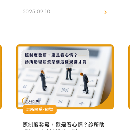
程細節、幫忙安排看診，甚至關心他的
術後感受，這就是「牙科專案管理師」
2025.09.10
的重要性，有些診所會稱呼這個角色為
「牙科諮詢師」，當有了這樣的人存在
診所中，醫師能專心看診，患者也覺得
自己被重視，診所整體的服務體驗自然
提升。
診所開業/經營
照制度發薪，還是看心情？診所助