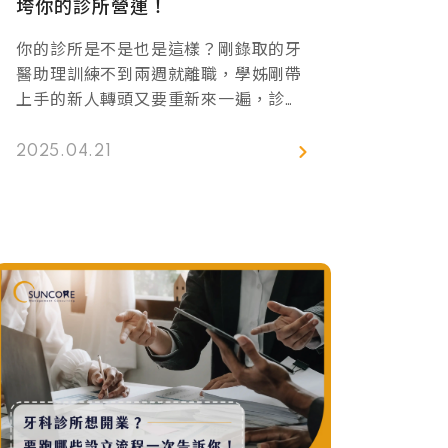
垮你的診所營運！
你的診所是不是也是這樣？剛錄取的牙
醫助理訓練不到兩週就離職，學姊剛帶
上手的新人轉頭又要重新來一遍，診間
人力總是處於「一缺再缺」的窘境。這
樣的問題若不正視，將會對診所的營運
2025.04.21
帶來一連串的骨牌效應，包含營運成本
飆升、診間使用效率降低、患者體驗下
滑、回診率降低⋯⋯甚至損害整體品牌
形象！