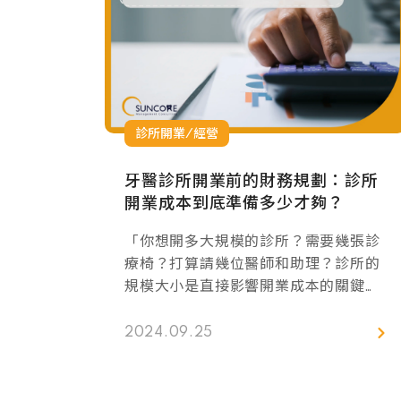
診所開業/經營
牙醫診所開業前的財務規劃：診所
開業成本到底準備多少才夠？
「你想開多大規模的診所？需要幾張診
療椅？打算請幾位醫師和助理？診所的
規模大小是直接影響開業成本的關鍵之
一。」現在要成立一家新診所，平均成
本大概落在新台幣2000萬到3000萬左
2024.09.25
右，這個數字會因為你選的地點、診所
的裝潢、以及牙科設備的不同而有差
異。這篇文章會跟大家分享我們三口品