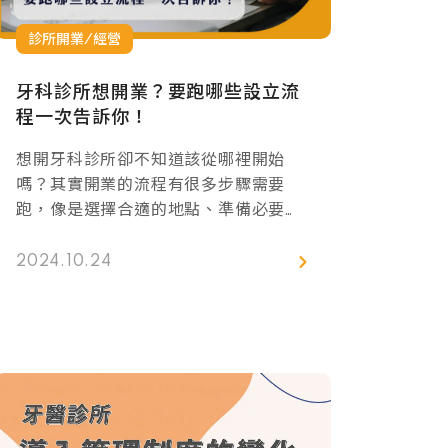
診所開業/經營
牙科診所想開業？要跑哪些設立流
程一次告訴你！
想開牙科診所卻不知道該從哪裡開始
嗎？其實開業的流程有很多步驟需要
跑，像是選擇合適的地點、準備必要的
文件、還有裝潢的細節等等。這篇文章
會詳細告訴你在開診所之前需要注意的
2024.10.24
事項，包括身份、地點、名稱的要求，
甚至裝潢前的準備。掌握這些資訊，能
讓你在開業的路上更順利，也能避免很
多不必要的麻煩。如果你有開業的打
算，快來看看吧！