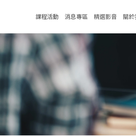
課程活動
消息專區
精選影音
關於
牙科專業
牙科專業總覽
診所
神奇傑克隱適美課程
牙醫
All-on-4一日全口重建課程
牙科
Zygoma Implant 實作課程
三口