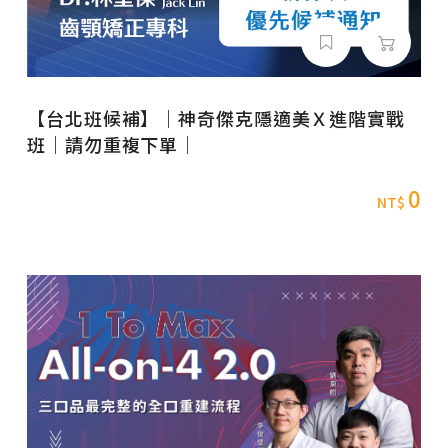
【台北班候補】｜神奇傑克隱適美Ｘ進階實戰
班｜請勿重複下單｜
0
NT$