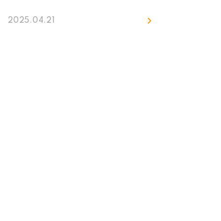
人力總是處於「一缺再缺」的窘境。這
樣的問題若不正視，將會對診所的營運
2025.04.21
帶來一連串的骨牌效應，包含營運成本
飆升、診間使用效率降低、患者體驗下
滑、回診率降低⋯⋯甚至損害整體品牌
形象！