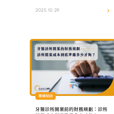
與患者」的關鍵角色。許多診所在推自
費療程時，會遇到病患中途放棄、助理
2025.10.29
不敢開口、醫師又沒有時間追蹤這些狀
況。這時，「牙科專案管理師」制度就
能派上用場。
業績秘訣
牙醫診所開業前的財務規劃：診所