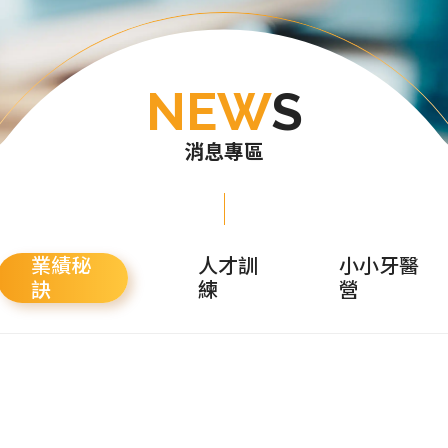
NEW
S
消息專區
業績秘
人才訓
小小牙醫
訣
練
營