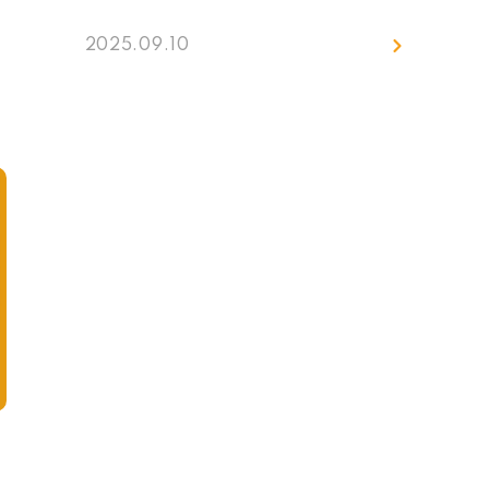
程細節、幫忙安排看診，甚至關心他的
術後感受，這就是「牙科專案管理師」
2025.09.10
的重要性，有些診所會稱呼這個角色為
「牙科諮詢師」，當有了這樣的人存在
診所中，醫師能專心看診，患者也覺得
自己被重視，診所整體的服務體驗自然
提升。