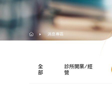
消息專區
全
診所開業/經
部
營