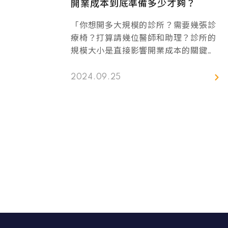
開業成本到底準備多少才夠？
「你想開多大規模的診所？需要幾張診
療椅？打算請幾位醫師和助理？診所的
規模大小是直接影響開業成本的關鍵之
一。」現在要成立一家新診所，平均成
本大概落在新台幣2000萬到3000萬左
2024.09.25
右，這個數字會因為你選的地點、診所
的裝潢、以及牙科設備的不同而有差
異。這篇文章會跟大家分享我們三口品
在開業過程中的經驗，告訴你有哪些必
備的支出項目，希望能幫助你在診所開
業的路上少走點彎路，更順利一些。