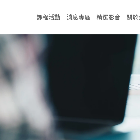
課程活動
消息專區
精選影音
關於
牙科專業
牙科專業總覽
診所
神奇傑克隱適美課程
牙醫
All-on-4一日全口重建課程
牙科
Zygoma Implant 實作課程
三口