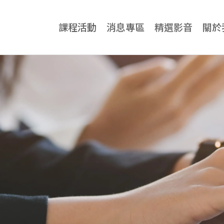
課程活動
消息專區
精選影音
關於
牙科專業
牙科專業總覽
診所
神奇傑克隱適美課程
牙醫
All-on-4一日全口重建課程
牙科
Zygoma Implant 實作課程
三口