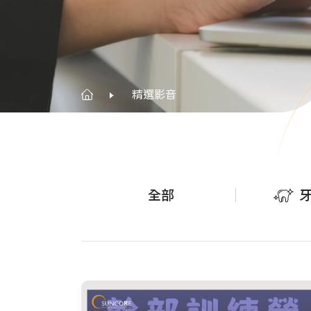
精選影音
全部
All-on-
課程
Zygoma I
課程