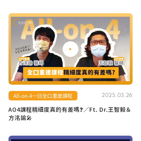
All-on-4一日全口重建課程
2025.03.26
AO4課程精細度真的有差嗎❓／Ft. Dr.王智毅＆
方洺諭🎤