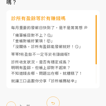
嗎？
診所有盈餘等於有賺錢嗎
每月重要的發薪日快到了，是不是常常想 💭
「幾筆帳目對不上？🤔」
「查帳對帳好繁瑣！🤯」
「沒關係，診所有盈餘能發薪就好！😏」
等等
❗️
有盈餘不一定等於有賺錢喔❗️
診所收支狀況，是否有穩定成長？
明明有盈餘，但帳上卻對不起來？
不知道錢去哪、問題出在哪，就糟糕了！
就讓三口品跟你分享『診所帳務秘辛』
魔鬼藏在帳務裡，小心你的開源節流不是開源
節流啊！
-