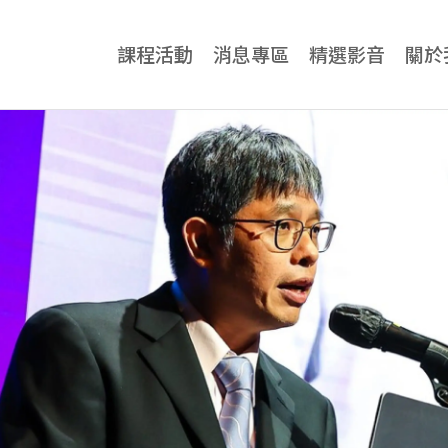
課程活動
消息專區
精選影音
關於
牙科專業
牙科專業總覽
診所
神奇傑克隱適美課程
牙醫
All-on-4一日全口重建課程
牙科
Zygoma Implant 實作課程
三口