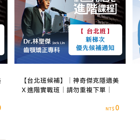
美
【台北班候補】｜神奇傑克隱適美
Ｘ進階實戰班｜請勿重複下單｜
0
0
NT$