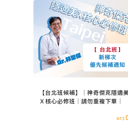
【台北班候補】｜神奇傑克隱適
Ｘ核心必修班｜請勿重複下單｜
NT$