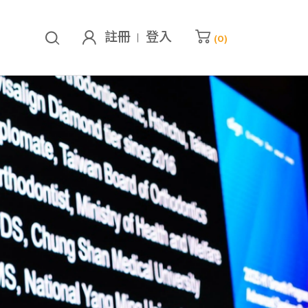
註冊
登入
(
0
)
的購物車
已加入
0
堂課程
查看我的購物車